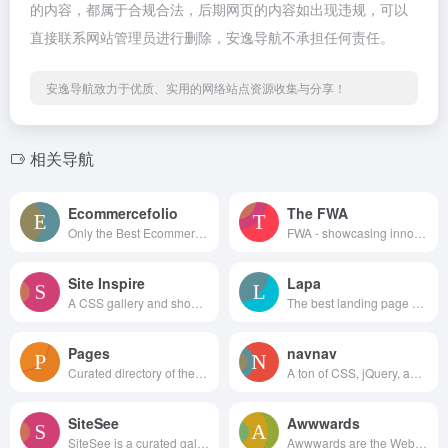
的内容，都属于合规合法，后期网页的内容如出现违规，可以
直接联系网站管理员进行删除，安逸导航不承担任何责任。
安逸导航致力于优质、实用的网络站点资源收集与分享！
相关导航
Ecommercefolio
The FWA
Only the Best Ecommerce Design Inspiration
FWA - showcasing innovation every day since 2000
Site Inspire
Lapa
A CSS gallery and showcase of the best web design inspiration.
The best landing page design inspiration from around the web.
Pages
navnav
Curated directory of the best Pages
A ton of CSS, jQuery, and JavaScript responsive navigation examples, demos, and tutorials from all over the web.
SiteSee
Awwwards
SiteSee is a curated gallery of beautiful, modern websites collections.
Awwwards are the Website Awards that recognize and promote the talent and effort of the best developers, designers and web agencies in the world.