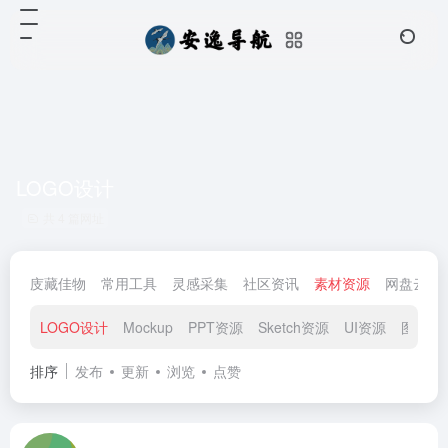
LOGO设计
共 4 篇网址
庋藏佳物
常用工具
灵感采集
社区资讯
素材资源
网盘云储
LOGO设计
Mockup
PPT资源
Sketch资源
UI资源
图标素
排序
发布
更新
浏览
点赞