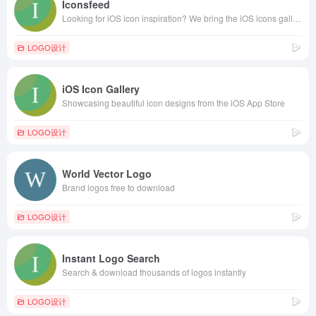
Iconsfeed
Looking for iOS icon inspiration? We bring the iOS icons gallery to you.
LOGO设计
iOS Icon Gallery
Showcasing beautiful icon designs from the iOS App Store
LOGO设计
World Vector Logo
Brand logos free to download
LOGO设计
Instant Logo Search
Search & download thousands of logos instantly
LOGO设计