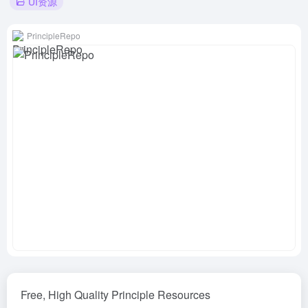
UI资源
PrincipleRepo
Free, High Quality Principle Resources