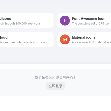
dIcons
Font Awesome Icon
ch through 300,000 free icons
loud
Material icons
The largest user interface design database in the world.
您必须登录才能参与评论！
立即登录