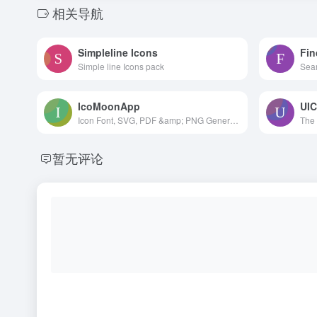
相关导航
Simpleline Icons
Fin
Simple line Icons pack
Sear
IcoMoonApp
UIC
Icon Font, SVG, PDF &amp; PNG Generator
暂无评论