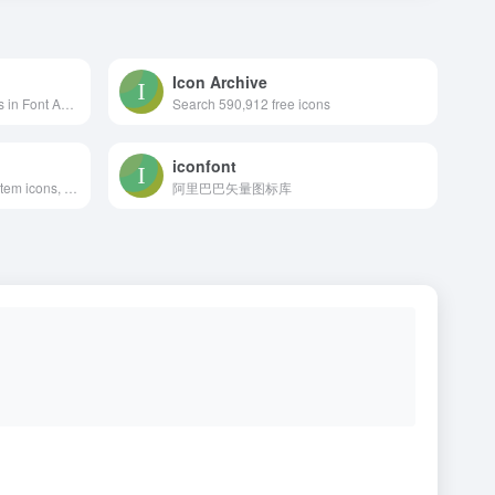
Icon Archive
The complete set of 675 icons in Font Awesome
Search 590,912 free icons
iconfont
Access over 900 material system icons, available in a variety of sizes and densities, and as a web font.
阿里巴巴矢量图标库