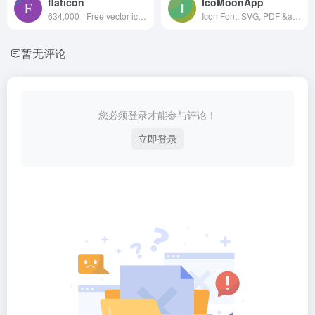
flaticon
IcoMoonApp
634,000+ Free vector icons in SVG, PSD, PNG, EPS format or as ICON FONT.
Icon Font, SVG, PDF &amp; PNG Generator
暂无评论
您必须登录才能参与评论！
立即登录