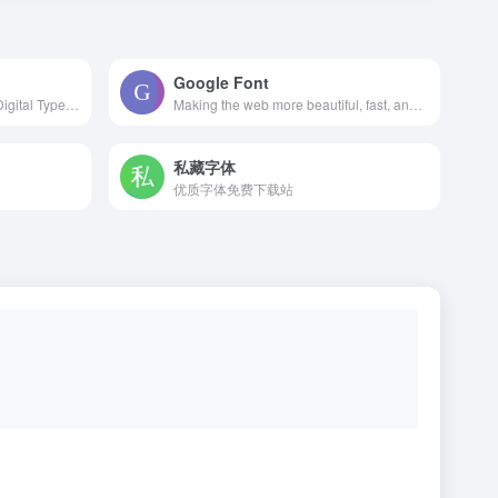
Google Font
Lost Type is a Collaborative Digital Type Foundry
Making the web more beautiful, fast, and open through great typography
私藏字体
优质字体免费下载站