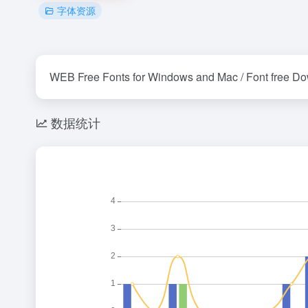
字体资源
WEB Free Fonts for Windows and Mac / Font free D
数据统计