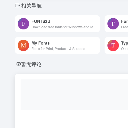
相关导航
FONTS2U
Fon
Download free fonts for Windows and Macintosh.
My Fonts
Typ
Fonts for Print, Products & Screens
暂无评论