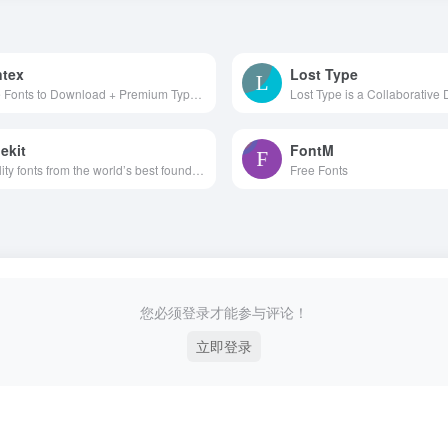
tex
Lost Type
Free Fonts to Download + Premium Typefaces
ekit
FontM
Quality fonts from the world’s best foundries.
Free Fonts
您必须登录才能参与评论！
立即登录