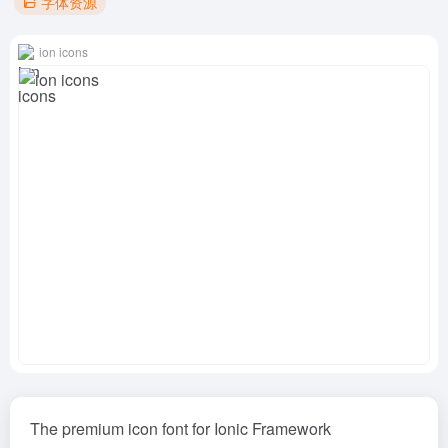
字体资源
ion icons
The premium icon font for Ionic Framework