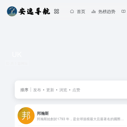
首页
热榜趋势
UK
共 1 篇网址
排序
发布
更新
浏览
点赞
邦瀚斯
邦瀚斯始創於1793 年，是全球規模最大且最著名的國際拍賣行之一，屬私人企業，業務涵蓋藝術品、古董、汽車及珠寶首飾等多個範疇。