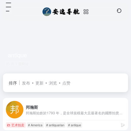
antique
共 1 篇网址
排序
发布
更新
浏览
点赞
邦瀚斯
邦瀚斯始創於1793 年，是全球規模最大且最著名的國際拍賣行之一，屬私人企業，業務涵蓋藝術品、古董、汽車及珠寶首飾等多個範疇。
艺术拍卖
# America
# antiquarian
# antique