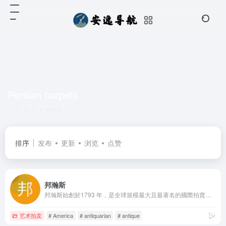
Persian carpets
共 1 篇网址
排序
发布
更新
浏览
点赞
邦瀚斯
邦瀚斯始創於1793 年，是全球規模最大且最著名的國際拍賣行之一，屬私人企業，業務涵蓋藝術品、古董、汽車及珠寶首飾等多個範疇。
艺术拍卖
# America
# antiquarian
# antique