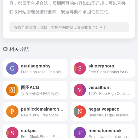
容，都属于合规合法，后期网页的内容如出现违规，可以直接
联系网站管理员进行删除，安逸导航不承担任何责任。
安逸导航致力于优质、实用的网络站点资源收集与分享！
相关导航
gratisography
skitterphoto
Free high-resolution pictures you can use on your personal and commercial projects, free of copyright restrictions.
Free Stock Photos for Creative Professionals
图图ACG
visualhunt
致力于分享全网高清好看的图片
100% Free High Quality Photos
publicdomainarchive
negativespace
New 100% Free Stock Photos. Every. Single. Week.
Beautiful, High-Resolution Free Stock Photos
stokpic
freenaturestock
Free Stock Photos For Commercial Use
Exclusive mindblowing freebies for designers and developers