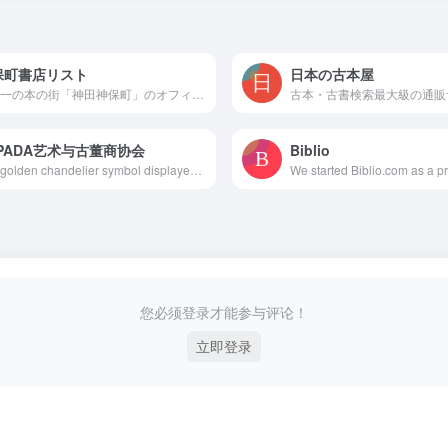
保町書店リスト
日本の古本屋
世界一の本の街「神田神保町」のオフィシャルサイトです。書店130店に数百万点の書物やアート作品が集められています。この街を味わうには実際に足を運んで歩き回るのが一番ですが、その手がかりとして、このサイトでは各店の個性的な書棚を多くの写真で紹介します。バーチャル神保町散歩ではパノラマ写真を使って32店の店内を見回せます。テーマ別の散歩マップやイベント情報の掲示板もあります。
APADA艺术与古董商协会
Biblio
The golden chandelier symbol displayed in a window or at a fair is the sign of membership of LAPADA, the Association of Art &amp; Antiques Dealers. Since its inception in 1974, LAPADA’s membership has grown to over 550 members making it the largest association of professional art and antiques dealers in the United Kingdom. Although the majority of its membership is UK based, LAPADA also currently has 50 members in 16 other countries. Membership is only open to those who meet the Association’s requirements as to experience, quality of stock and knowledge of their subject. Between them, members cover virtually every discipline from antiquities to contemporary fine art.
您必须登录才能参与评论！
立即登录