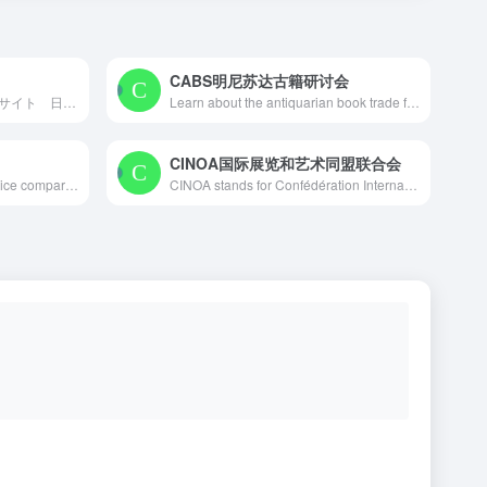
CABS明尼苏达古籍研讨会
古本・古書検索最大級の通販サイト 日本全国1000軒の古書店、古本屋が参加 書籍データ700万件超 随時更新中 絶版書や探していた珍しい本・資料が見つかる買える！
Learn about the antiquarian book trade from the best booksellers and librarians in the country. Formerly the Colorado Antiquarian Book Seminar. The Out-of-Print and Antiquarian Book Market seminar began in 1977 as the result of a collaboration between Margaret Goggin, Dean of the Graduate School of Librarianship and Information Management at the University of Denver, and Jacob L. Chernofsky, editor and publisher of AB Bookmans’ Weekly.
CINOA国际展览和艺术同盟联合会
We started Biblio.com as a price comparison engine for new and used books in the autumn of 2000. Later, this price comparison engine became SearchBiblio.com, famous for several years as the fastest "metasearch" site for books. In the summer of 2003, we retired it to focus all of our attention on Biblio.com.
CINOA stands for Confédération Internationale des Négociants en Œuvres d’Art. Established in 1935, we are the global leaders in representing the international art, antiques and antiquities trade. CINOA is a confederation of associations. Our members consist of auction houses and galleries representing 20 countries and over 5,000 of the world’s leading dealers covering a wide array of specialties from antiquities to contemporary art.