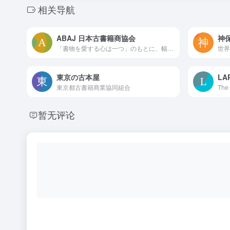
相关导航
ABAJ 日本古書籍商協会
神
「書物を愛する心は一つ」のもとに、幅広い活動を続けるABAJ(日本古書籍商協会)のサイトです。ABAJは、ILAB（国際古書籍商連盟）に加盟する国内唯一の団体で、現在27店が加盟しています。
東京の古本屋
L
東京都古書籍商業協同組合
暂无评论