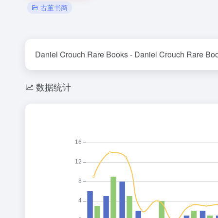
古董书商
Daniel Crouch Rare Books - Daniel Crouch Rare Bo
数据统计