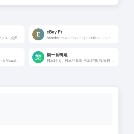
eBay Fr
Yahoo!オークション(旧ヤフオク!)・楽天・amazonそれぞれのオークションやショッピングの商品を比較・検討できる「オークファン」。過去10年間のオークション落札価格・情報を網羅。カンタン出品・落札ツールなど、便利な機能を多数搭載！
Achetez et vendez des produits en high-tech, maison, jardin, auto-moto, mode ou collection. Profitez d&apos;une variété de produits neufs, d&apos;occasion ou reconditionnés, en livraison rapide et gratuite. Paiements sécurisés. Retours simplifiés
樂一番轉運
Search eBay faster with PicClick Visual Search. eBay Money Back Guarantee ensures that buyers receive the item they ordered or get their money back.
日本转运，日本亚马逊,日本代购,海淘,日本海外仓,最快当天入库当天发货，支持ems、航空、sal、海运多种方式,包裹最快天寄到您家中，日本转运就选乐一番。