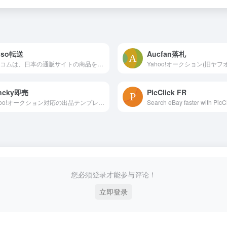
nso転送
Aucfan落札
転送コムは、日本の通販サイトの商品を世界に発送代行するサービスです。業界最安値＆手続き簡単＆登録無料。
ncky即売
PicClick FR
Yahoo!オークション対応の出品テンプレート作成ソフトです。 初心者でも簡単に操作でき、商品案内作成、リスト作成、送料の計算、メール作成が行えます。 → 早速試して ...
您必须登录才能参与评论！
立即登录