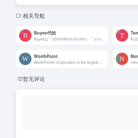
相关导航
Buyee代拍
Te
Buyeeは「JDirectItems Auction」「メルカリ」「楽天」など日本の人気通販サイトに出品している日本の商品を代理購入サポートするサービスです。
WorthPoint
No
WorthPoint® Corporation is the largest online resource* for researching, valuing, and preserving antiques, art, and collectibles. Our suite of offerings on WorthPoint.com includes a Price Guide of auction prices realized for antiques, art, and collectibles; a resource gallery for identifying makers’ marks; and a digital Library of books from leading publishers on a wide range of collecting topics.
暂无评论