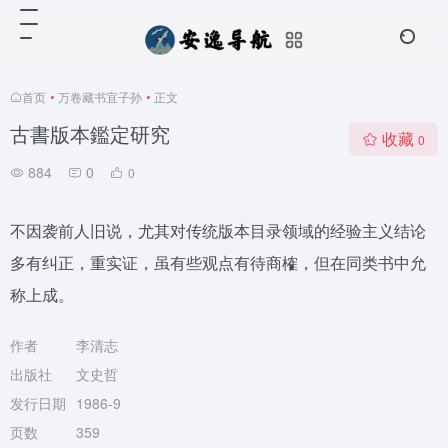
首页
•
万卷藏书宜子孙
•
正文
古書版本鑑定研究
收藏
0
884
0
0
不因袭前人旧说，尤其对传统版本目录领域的经验主义结论
多有纠正，重实证，虽有些观点有待商榷，但在同类书中允
称上成。
作者
李清志
出版社
文史哲
发行日期
1986-9
页数
359