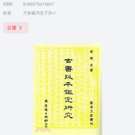
ISBN
9789575474607
标签
万卷藏书宜子孙
豆瓣