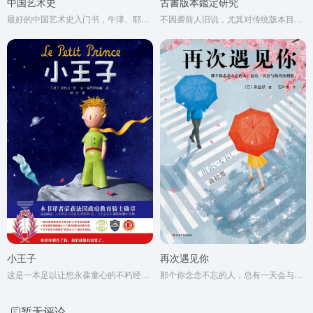
中国艺术史
古書版本鑑定研究
最好的中国艺术史入门书，牛津、耶鲁、普林斯顿沿用40年之经典读本
不因袭前人旧说，尤其对传统版本目录领域的经验主义结论多有纠正，重实证，虽有些观点有待商榷，但在同类书中允称上成。
小王子
再次遇见你
这是一本足以让您永葆童心的不朽经典，被全球亿万读者誉为人生必读书。
那个你念念不忘的人，总有一天会与你再次相遇。
暂无评论