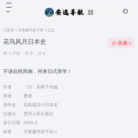
首页
•
万卷藏书宜子孙
•
正文
花鸟风月日本史
收藏
0
1,716
0
0
不谈自然风物，何来日式美学！
作者
〔日〕高桥千剑破
译者
曹倩
原作名
花鳥風月の日本史
出版社
贵州人民出版社
发行日期
2020-3
标签
万卷藏书宜子孙