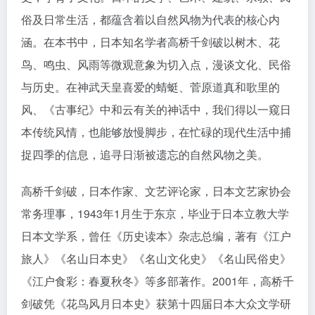
俗及日常生活，都蕴含着以自然风物为代表的核心内
涵。在本书中，日本知名学者高桥千剑破以树木、花
鸟、鸣虫、风雨等微观意象为切入点，漫谈文化、民俗
与历史。在神武天皇喜爱的蜻蜓、菅原道真和歌里的
风、《古事纪》中和云有关的神话中，我们得以一窥日
本传统风情，也能够放慢脚步，在忙碌的现代生活中捕
捉四季的信息，追寻日渐被遗忘的自然风物之美。
高桥千剑破，日本作家、文艺评论家，日本文艺家协会
常务理事，1943年1月生于东京，毕业于日本立教大学
日本文学系，曾任《历史读本》杂志总编，著有《江户
旅人》《名山日本史》《名山文化史》《名山民俗史》
《江户食彩：春夏秋冬》等多部著作。2001年，高桥千
剑破凭《花鸟风月日本史》获第十四届日本大众文学研