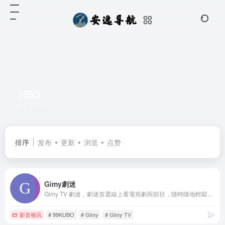
HBO
共 1 篇网址
排序
发布
更新
浏览
点赞
Gimy劇迷
Gimy TV 劇迷，劇迷首選線上看電視劇與節目，隨時隨地輕鬆追上最新影劇資訊! 涵蓋電影、電視劇、動漫、綜藝、陸劇、韓劇、美劇、台劇、日劇、BL、泰劇、紀錄片等。
影音视讯
# 99KUBO
# Gimy
# Gimy TV