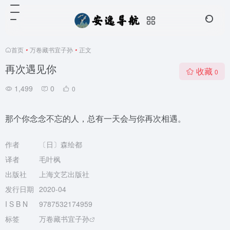
首页
•
万卷藏书宜子孙
•
正文
再次遇见你
收藏
0
1,499
0
0
那个你念念不忘的人，总有一天会与你再次相遇。
作者
〔日〕森绘都
译者
毛叶枫
出版社
上海文艺出版社
发行日期
2020-04
I S B N
9787532174959
标签
万卷藏书宜子孙