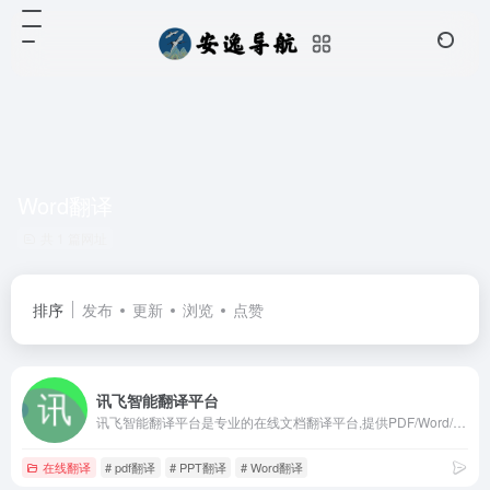
Word翻译
共 1 篇网址
排序
发布
更新
浏览
点赞
讯飞智能翻译平台
讯飞智能翻译平台是专业的在线文档翻译平台,提供PDF/Word/Excel/PPT文件翻译、图片识别翻译、在线翻译等服务,支持22种文档格式以及60多种语种和中文互译,译文结果高度还原原文样式排版。涵盖期刊论文、法律、金融、计算机、能源、体育、医疗等多个领域翻译，翻译更精准。
在线翻译
# pdf翻译
# PPT翻译
# Word翻译