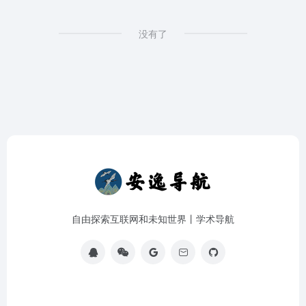
没有了
自由探索互联网和未知世界丨学术导航