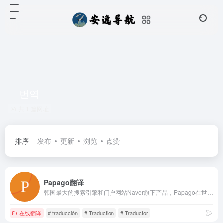
번역
共 1 篇网址
排序
发布
更新
浏览
点赞
Papago翻译
韩国最大的搜索引擎和门户网站Naver旗下产品，Papago在世界语(Esperanto)中是语言能力非常杰出的动物‘鹦鹉’的意思。똑똑한 AI 번역기 파파고, 언어 장벽 없이 대화하는 세상을 꿈꿉니다.
在线翻译
# traducción
# Traduction
# Traductor