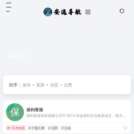
香奈兒
共 1 篇网址
排序
发布
更新
浏览
点赞
保利香港
保利香港拍卖有限公司于 2012 年由保利文化集团成立，致力成为亚太地区最具活力的拍卖行之一。雲集東西方藝術之美，提供現當代藝術、中國古董珍玩、中國書畫、珠寶、鐘錶及手袋尚品、名酒佳釀等無數琳瑯滿目的東西方藝術品和工藝品
艺术拍卖
# 中國古董
# 伯爵
# 估值