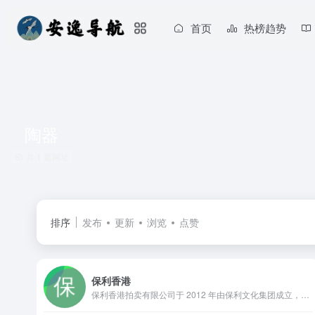
首页
热榜趋势
陶器
共 1 篇网址
排序
发布
更新
浏览
点赞
保利香港
保利香港拍卖有限公司于 2012 年由保利文化集团成立，致力成为亚太地区最具活力的拍卖行之一。雲集東西方藝術之美，提供現當代藝術、中國古董珍玩、中國書畫、珠寶、鐘錶及手袋尚品、名酒佳釀等無數琳瑯滿目的東西方藝術品和工藝品