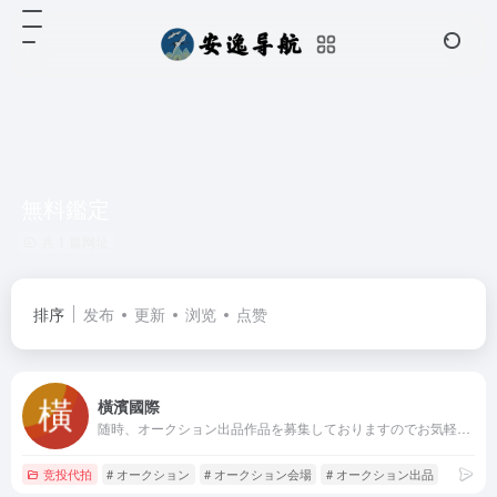
無料鑑定
共 1 篇网址
排序
发布
更新
浏览
点赞
橫濱國際
随時、オークション出品作品を募集しておりますのでお気軽にお問い合わせ下さい。電話:0120-231-948
竞投代拍
# オークション
# オークション会場
# オークション出品