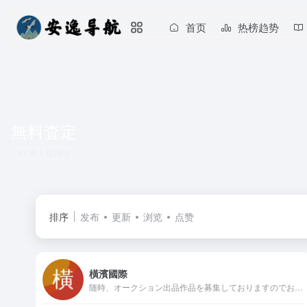
首页
热榜趋势
無料査定
共 1 篇网址
排序
发布
更新
浏览
点赞
橫濱國際
随時、オークション出品作品を募集しておりますのでお気軽にお問い合わせ下さい。電話:0120-231-948