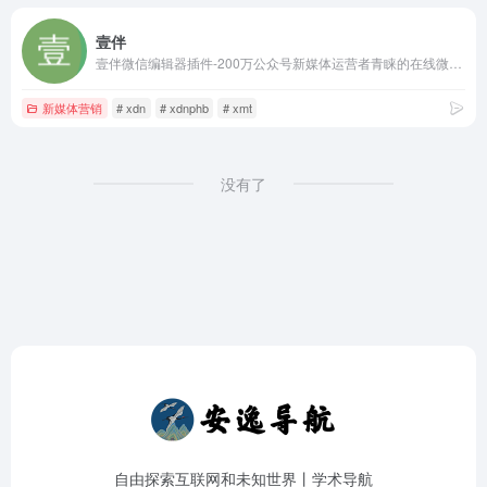
壹伴
壹伴微信编辑器插件-200万公众号新媒体运营者青睐的在线微信编辑工具、拥有万千公众号模板,公众号素材样式、具备公众号排版,多公众号管理,数据分析,定时群发等功能
新媒体营销
# xdn
# xdnphb
# xmt
没有了
自由探索互联网和未知世界丨学术导航