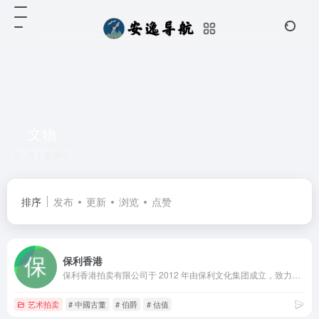
文物
共 1 篇网址
排序
发布
更新
浏览
点赞
保利香港
保利香港拍卖有限公司于 2012 年由保利文化集团成立，致力成为亚太地区最具活力的拍卖行之一。雲集東西方藝術之美，提供現當代藝術、中國古董珍玩、中國書畫、珠寶、鐘錶及手袋尚品、名酒佳釀等無數琳瑯滿目的東西方藝術品和工藝品
艺术拍卖
# 中國古董
# 伯爵
# 估值