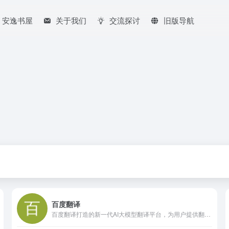
安逸书屋
关于我们
交流探讨
旧版导航
百度翻译
百度翻译打造的新一代AI大模型翻译平台，为用户提供翻译和阅读外文场景的一站式智能解决方案，支持中文、英文、日语、韩语、德语、法语等203种语言，包括文档翻译、AI翻译、英文润色、双语审校、语法分析等多种能力，是智能时代的翻译新质生产力。