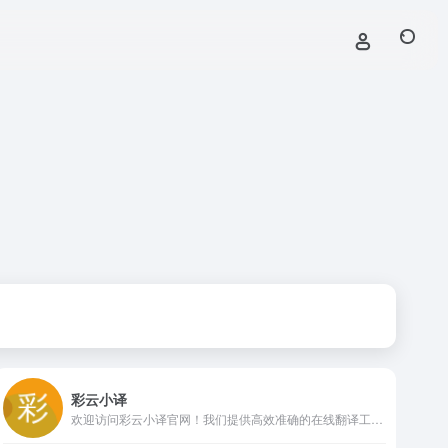
彩云小译
欢迎访问彩云小译官网！我们提供高效准确的在线翻译工具，包括文字翻译、文档翻译、网页翻译、术语库、浏览器插件和双语对照服务。借助先进的人工智能技术，彩云小译能够满足您的多语言沟通需求。