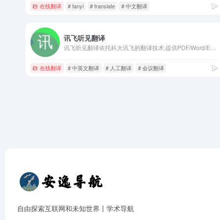
在线翻译
# fanyi
# translate
# 中文翻译
讯飞听见翻译
讯飞听见翻译依托科大讯飞的翻译技术,提供PDF/Word/Excel/PPT文档翻译,支持中,英,日,俄等多国语言快速在线翻译,提供专业人工翻译,视频翻译,同传翻译服务。
在线翻译
# 中英文翻译
# 人工翻译
# 会议翻译
自由探索互联网和未知世界丨学术导航