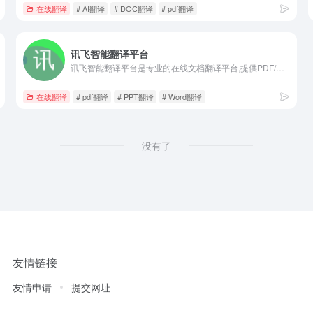
在线翻译
# AI翻译
# DOC翻译
# pdf翻译
讯飞智能翻译平台
讯飞智能翻译平台是专业的在线文档翻译平台,提供PDF/Word/Excel/PPT文件翻译、图片识别翻译、在线翻译等服务,支持22种文档格式以及60多种语种和中文互译,译文结果高度还原原文样式排版。涵盖期刊论文、法律、金融、计算机、能源、体育、医疗等多个领域翻译，翻译更精准。
在线翻译
# pdf翻译
# PPT翻译
# Word翻译
没有了
友情链接
友情申请
提交网址