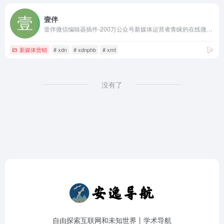
壹伴
壹伴微信编辑器插件-200万公众号新媒体运营者青睐的在线微信编辑工具、拥有万千公众号模板,公众号素材样式、具备公众号排版,多公众号管理,数据分析,定时群发等功能
新媒体营销
# xdn
# xdnphb
# xmt
没有了
自由探索互联网和未知世界丨学术导航