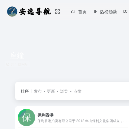
首页
热榜趋势
座鐘
共 1 篇网址
排序
发布
更新
浏览
点赞
保利香港
保利香港拍卖有限公司于 2012 年由保利文化集团成立，致力成为亚太地区最具活力的拍卖行之一。雲集東西方藝術之美，提供現當代藝術、中國古董珍玩、中國書畫、珠寶、鐘錶及手袋尚品、名酒佳釀等無數琳瑯滿目的東西方藝術品和工藝品