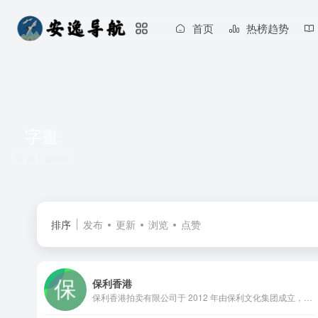
首页
热榜趋势
字畫
共 1 篇网址
排序
发布
更新
浏览
点赞
保利香港
保利香港拍卖有限公司于 2012 年由保利文化集团成立，致力成为亚太地区最具活力的拍卖行之一。雲集東西方藝術之美，提供現當代藝術、中國古董珍玩、中國書畫、珠寶、鐘錶及手袋尚品、名酒佳釀等無數琳瑯滿目的東西方藝術品和工藝品