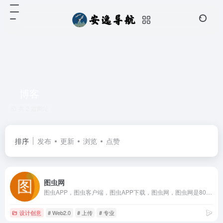
博客
共 2 篇网址
排序
发布
更新
浏览
点赞
图虫网
图虫APP，图虫客户端，图虫APP下载，图虫网，图虫网是800多万摄影师入驻的优质摄影图片分享社区，下属纪实、风光、人像、生态、黑白、器材、佳能、尼康、宾得等几十个专业摄影社区。海量的照片、相册和图博全部由摄影师共同管理和维护。
设计创意
# Web2.0
# 上传
# 专业