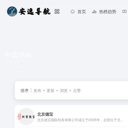
首页
热榜趋势
中国书画
共 2 篇网址
排序
发布
更新
浏览
点赞
北京德宝
北京德宝国际拍卖有限公司成立于2005年，总部位于北京市西城区，是一家主要从事文物艺术品及资产拍卖业务的有限责任公司。自成立以来，该公司多次承办线上及线下文物拍卖会，拍卖标的以古籍善本类文物为主，线上拍卖会多通过微信小程序平台开展。