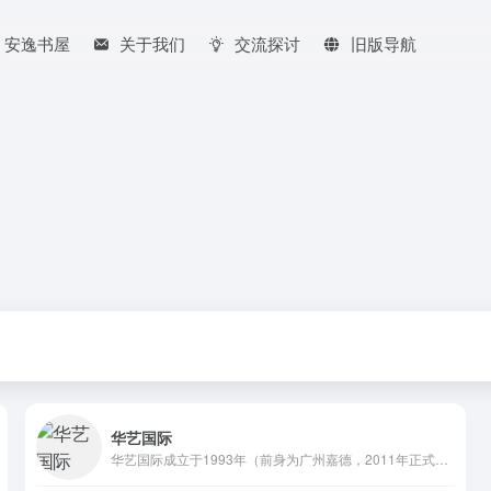
安逸书屋
关于我们
交流探讨
旧版导航
华艺国际
华艺国际成立于1993年（前身为广州嘉德，2011年正式更名），为中国艺术品拍卖市场奠基者之一，位列中国顶级拍卖企业行列，荣获中国拍卖AAA级企业（最高级别）、所得税国内行业排名第三、总成交额全球第六，及年度十佳企业、年度盈利率奖、年度市场影响力奖等殊荣。